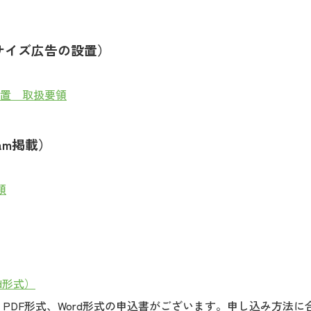
きサイズ広告の設置）
置 取扱要領
ram掲載）
領
d形式）
、PDF形式、Word形式の申込書がございます。申し込み方法