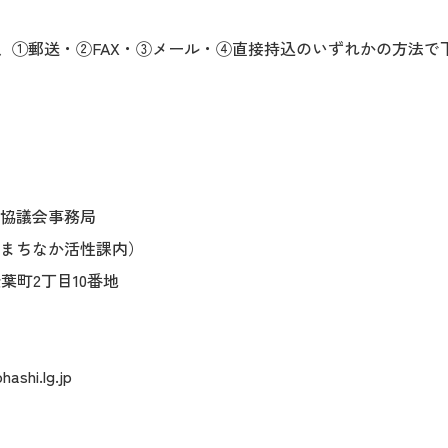
後、①郵送・②FAX・③メール・④直接持込のいずれかの方法
協議会事務局
まちなか活性課内）
松葉町2丁目10番地
ashi.lg.jp