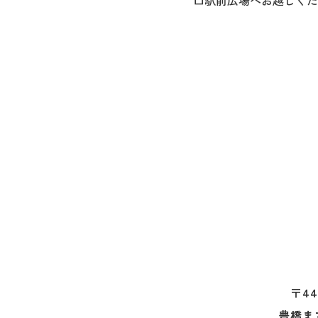
口駅前広場へお越しくだ
〒44
豊橋ま