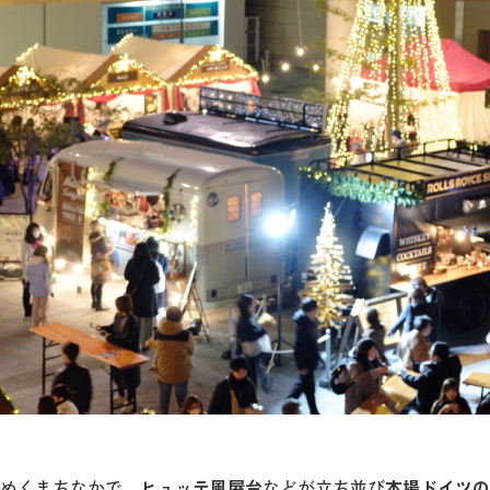
めくまちなかで、
ヒュッテ風屋台
などが立ち並び
本場ドイツの