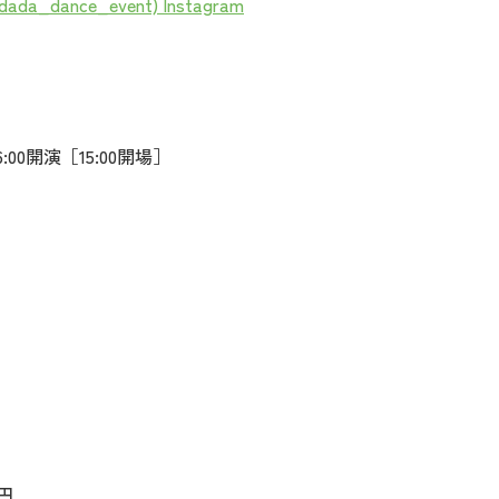
da_dance_event) Instagram
6:00開演［15:00開場］
0円