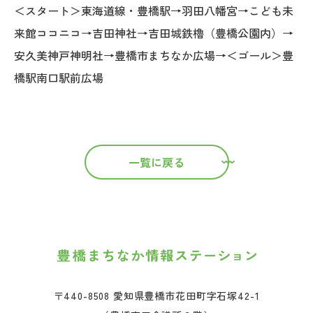
＜スタート＞東海道線・豊橋駅→羽田八幡宮→こども未
来館ココニコ→吉田神社→吉田城鉄櫓（豊橋公園内）→
安久美神戸神明社→豊橋市まちなか広場→＜ゴール＞豊
橋駅南口駅前広場
一覧に戻る
〒440-8508 愛知県豊橋市花田町字石塚42-1