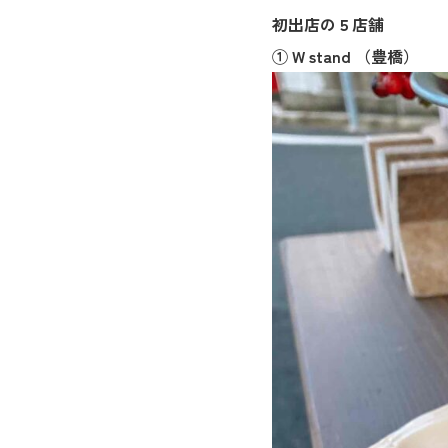
初出店の５店舗
① W stand （豊橋）