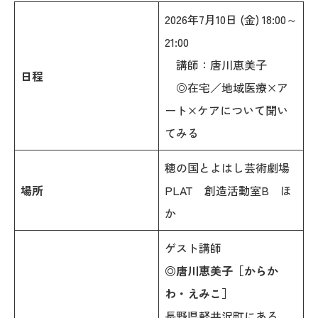
2026年7月10日 (金) 18:00～
21:00
講師：唐川恵美子
日程
◎在宅／地域医療×ア
ート×ケアについて聞い
てみる
穂の国とよはし芸術劇場
場所
PLAT 創造活動室B ほ
か
ゲスト講師
◎唐川恵美子［からか
わ・えみこ］
長野県軽井沢町にある