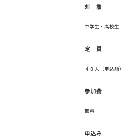
対 象
中学生・高校生
定 員
４０人（申込順）
参加費
無料
申込み