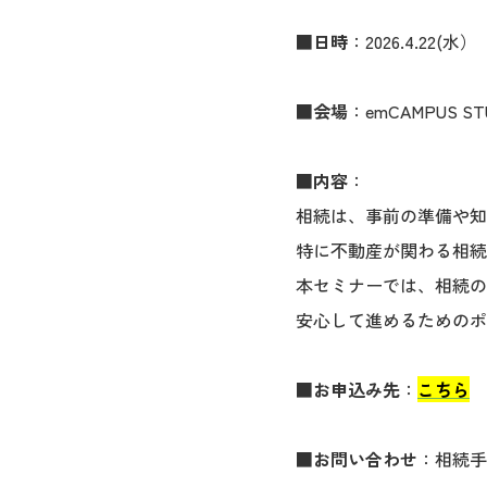
■
日時
：2026.4.22(水） 1
■
会場
：emCAMPUS S
■
内容
：
相続は、事前の準備や知
特に不動産が関わる相続
本セミナーでは、相続の
安心して進めるためのポ
■
お申込み先
：
こちら
■
お問い合わせ
：相続手続