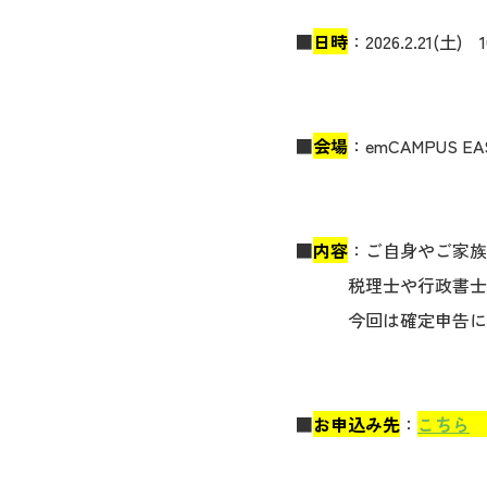
■
日時
：2026.2.21(土) 10
■
会場
：emCAMPUS 
■
内容
：ご自身やご家族
税理士や行政書士など
今回は確定申告に関
■
お申込み先
：
こちら