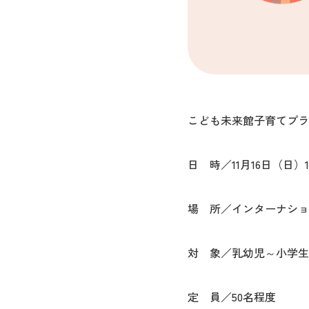
こども未来館子育てプラ
日 時／11月16日（日）14
場 所／インターナショ
対 象／乳幼児～小学
定 員／50名程度