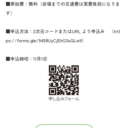
■参加費：無料（会場までの交通費は実費負担になりま
す）
■申込方法：2次元コードまたはURL より申込み （htt
ps://forms.gle/9458UyCjEhG3uQLw9）
■申込締切：11月1日