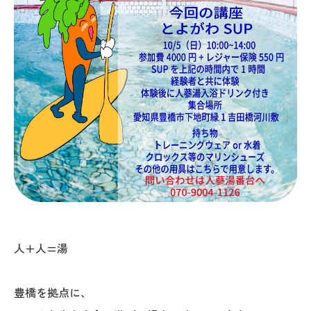
人+人=湯
豊橋を拠点に、