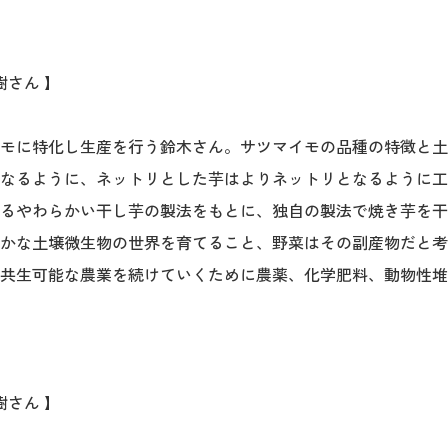
樹さん 】
モに特化し生産を行う鈴木さん。サツマイモの品種の特徴と土
なるように、ネットリとした芋はよりネットリとなるように工
るやわらかい干し芋の製法をもとに、独自の製法で焼き芋を干
かな土壌微生物の世界を育てること、野菜はその副産物だと考え
共生可能な農業を続けていくために農薬、化学肥料、動物性堆
樹さん 】