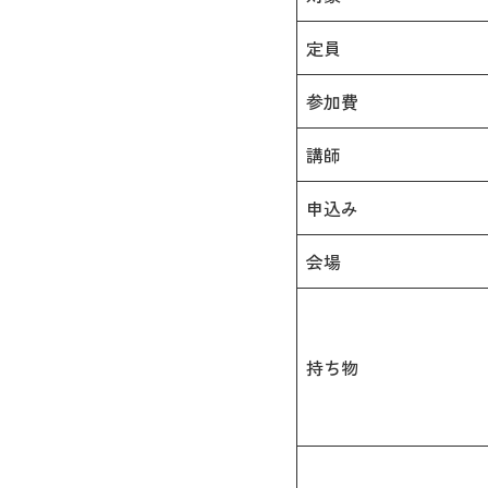
定員
参加費
講師
申込み
会場
持ち物