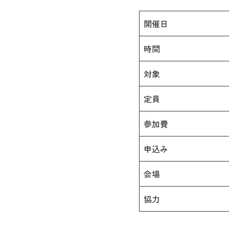
開催日
時間
対象
定員
参加費
申込み
会場
協力