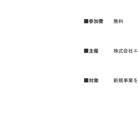
■
参加費
無料
■
主催
株式会社エム
■
対象
新規事業をつく