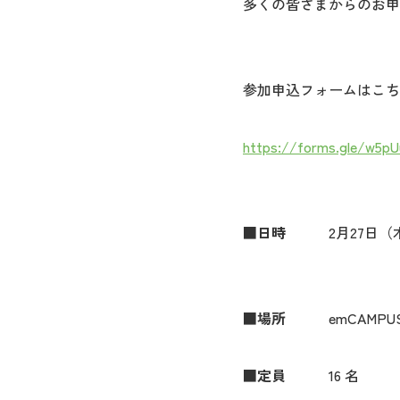
多くの皆さまからのお申
参加申込フォームはこち
https://forms.gle/w5p
■
日時
2月27日（木）、
■
場所
emCAMPUS S
■
定員
16 名