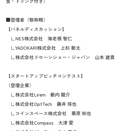
食・ドリンク付き）
■登壇者（敬称略）
【パネルディスカッション】
∟NES株式会社 海老根 智仁
∟YADOKARI株式会社 上杉 勢太
∟株式会社ドローンショー・ジャパン 山本 雄貴
【スタートアップピッチコンテスト】
（登壇企業）
∟株式会社Lirem 籔内 龍介
∟株式会社OptTech 藤井 琢也
∟コインスペース株式会社 栗原 知也
∟株式会社Compass 大津 愛