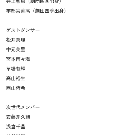
井上智恵（劇団四季出身）
宇都宮直高（劇団四季出身）
ゲストダンサー
松井英理
中元美里
宮本南々海
草場有輝
高山裕生
西山侑希
次世代メンバー
安藤芽久結
浅倉千晶